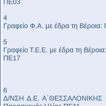
ΠΕ03
4
Γραφείο Φ.Α. με έδρα τη Βέροια
5
Γραφείο Τ.Ε.Ε. με έδρα τη Βέρο
ΠΕ17
6
Δ/ΝΣΗ Δ.Ε. Α΄ΘΕΣΣΑΛΟΝΙΚΗΣ μ